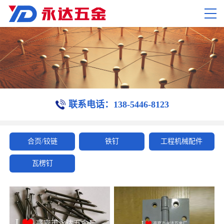
联系电话：138-5446-8123
合页/铰链
铁钉
工程机械配件
瓦楞钉