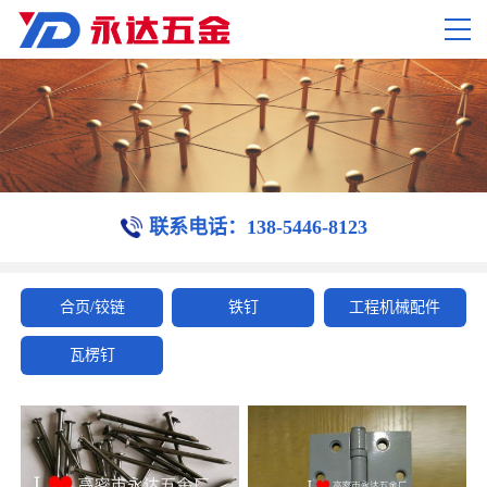
联系电话：138-5446-8123
合页/铰链
铁钉
工程机械配件
瓦楞钉