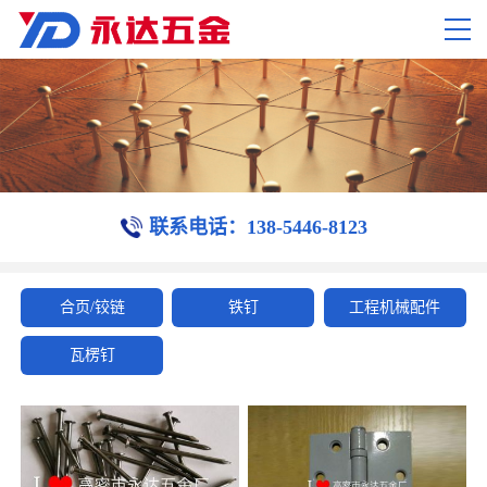
联系电话：138-5446-8123
合页/铰链
铁钉
工程机械配件
瓦楞钉