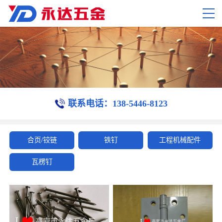
联系电话：138-5446-8123
合页/铰链
铁钉
工程机械配件
瓦楞钉